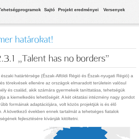
Tehetségprogramok
Sajtó
Projekt eredményei
Versenyek
mer határokat!
.1 „Talent has no borders”
szaki határtérsége (Észak-Alföldi Régió és Észak-nyugati Régió) a
s törekvések ellenére az országok elmaradott területein valósul
ély és család, akik számára gyermekeik taníttatása, tehetségük
tja a kiemelkedés lehetőségét. A két oktatási intézmény nagy gondot
rűbb formáinak adaptációjára, volt közös projektjük is és élő
 A következő években ennek tartalmát a tehetséges fiatalok
égének fejlesztésére kívánják kitöltetni.