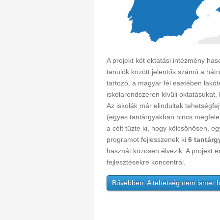
A projekt két oktatási intézmény ha
tanulók között jelentős számú a hát
tartozó, a magyar fél esetében lakót
iskolarendszeren kívüli oktatásukat
Az iskolák már elindultak tehetségfe
(egyes tantárgyakban nincs megfelelő
a célt tűzte ki, hogy kölcsönösen, e
programot fejlesszenek ki
6 tantár
hasznát közösen élvezik. A projekt e
fejlesztésekre koncentrál.
Bővebben: A tehetség nem ismer h