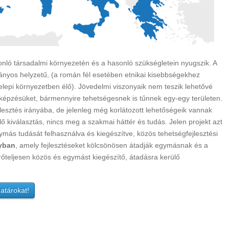
sonló társadalmi környezetén és a hasonló szükségletein nyugszik. A
rányos helyzetű, (a román fél esetében etnikai kisebbségekhez
elepi környezetben élő). Jövedelmi viszonyaik nem teszik lehetővé
, képzésüket, bármennyire tehetségesnek is tűnnek egy-egy területen.
jlesztés irányába, de jelenleg még korlátozott lehetőségeik vannak
 kiválasztás, nincs meg a szakmai háttér és tudás. Jelen projekt azt
gymás tudását felhasználva és kiegészítve, közös tehetségfejlesztési
gyban
, amely fejlesztéseket kölcsönösen átadják egymásnak és a
rőteljesen közös és egymást kiegészítő, átadásra kerülő
atárokat!