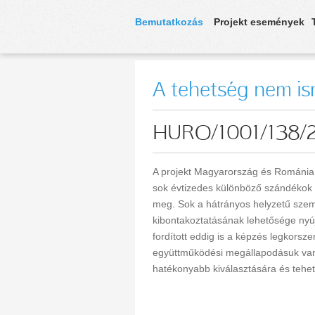
Bemutatkozás
Projekt események
A tehetség nem is
HURO/1001/138/2.3
A projekt Magyarország és Románia é
sok évtizedes különböző szándékok é
meg. Sok a hátrányos helyzetű szem
kibontakoztatásának lehetősége nyúj
fordított eddig is a képzés legkorsze
együttműködési megállapodásuk van.
hatékonyabb kiválasztására és tehets